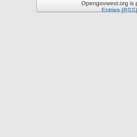
Opengovwest.org is 
Entries (RSS