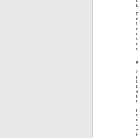
l
o
m
v