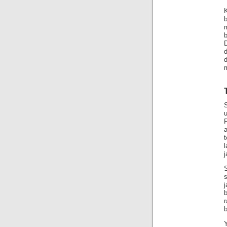
S
l
S