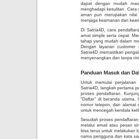
dapat dengan mudah masu
menghadapi kesulitan. Cara
aman pun merupakan nilai
menjaga keamanan dan keam
Di Satria4D, cara pendaftar
amat simple serta cepat. M
tahap yang mudah dalam men
Dengan layanan customer 
Satria4D memastikan pengal
menyenangkan dan tanpa rin
Panduan Masuk dan Daft
Untuk memulai perjalanan
Satria4D, langkah pertama p
proses pendaftaran. Kunjung
"Daftar" di beranda utama. 
nomor telepon, dan alamat 
untuk mencegah kendala ketik
Sesudah proses pendaftaran 
melalui email atau pesan si
bisa terus untuk melakukan l
nama pengguna dan kata san