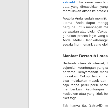
satria4d
Jika kamu mendapati
data yang dimasukkan yang 
memulihkan akses ke profile
Apabila Anda sudah memiliki
utama, Anda dapat menggun
berguna untuk mencegah mas
perawatan atau blokir. Cukup a
gunakan proses login yang u
Anda. Melalui langkah-langk
segala fitur menarik yang ole
Manfaat Bertaruh Loter
Bertaruh lotere di internet
sejumlah keuntungan yang s
pertama, kenyamanan merup
dirasakan. Cukup dengan ha
bisa melakukan masuk dan 
saja tanpa perlu perlu beran
memberikan keuntungan 
kesibukan atau yang tidak ber
tiket togel.
Tak hanya itu, Satria4D m