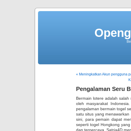
Openg
Be
« Meningkatkan Akun pengguna p
K
Pengalaman Seru Be
Bermain lotere adalah salah
oleh masyarakat Indonesia.
pengalaman bermain togel 
satu situs yang menawarkan 
sini, para pemain dapat men
seperti togel Hongkong yang
dan terpercaya, Satria4D men