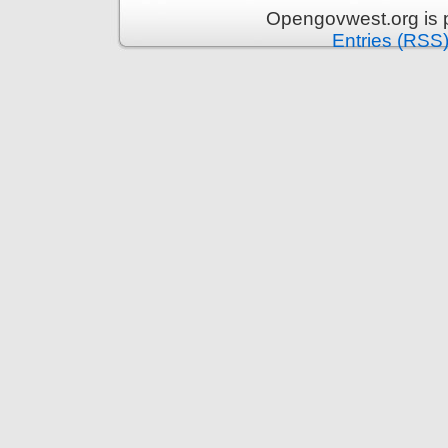
Opengovwest.org is 
Entries (RSS