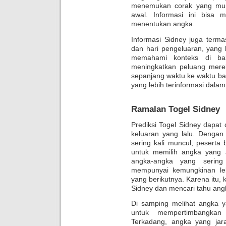
menemukan corak yang mungk
awal. Informasi ini bisa 
menentukan angka.
Informasi Sidney juga terma
dan hari pengeluaran, yang
memahami konteks di bal
meningkatkan peluang mere
sepanjang waktu ke waktu b
yang lebih terinformasi dalam
Ramalan Togel Sidney
Prediksi Togel Sidney dapat
keluaran yang lalu. Denga
sering kali muncul, pesert
untuk memilih angka yang 
angka-angka yang sering
mempunyai kemungkinan lebi
yang berikutnya. Karena itu,
Sidney dan mencari tahu angk
Di samping melihat angka y
untuk mempertimbangkan
Terkadang, angka yang jar