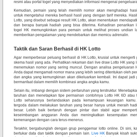
resmi atau portal togel yang menyediakan informasi mengenai pengeluar
Kemudian, pemain yang telah memilih nomor akan menghadapi hasi
untuk mengetahui mereka berhasil hasil yang dengan tarif mereka. Hasi
Lotto, yang disebut sebagai result HK Lotto, akan menentukan mendapa
dan berapa banyak hadiah yang bisa diterima. Kehadiran penarikan 
togel HK memungkinkan para pemain untuk melihat proses undian l
memberikan pengalaman yang mendebarkan dan memicu adrenalin.
Taktik dan Saran Berhasil di HK Lotto
Agar memperbesar peluang berhasil di HK Lotto, krusial untuk mengerti
skema hasil yang ada. Perhatikan rekaman dari live draw Lotto HK yang 
menemukan nomor yang sering muncul. Dengan analisa pengeluaran H
Anda dapat mengamati nomor mana yang lebih sering ditentukan oleh pe
dan angka yang kemungkinan akan dikeluarkan kembali. Ini dapat jadi
bermanfaat dalam memilih kombinasi angka angka kamu.
Selain itu, imbangi dengan sistem pertaruhan yang terstruktur. Menetapk
taruhan dan menetapkan tipe permainan contohnya Lotto HK 6D atau 
Lotto seharusnya berlandaskan pada kemampuan keuangan kamu.
tergoda dalam melakukan taruhan yang besar hanya untuk meraih had
besar. Lebih baik bertaruh dengan pintar dan stabil agar memper
keseimbangan anggaran Anda dan meningkatkan kesempatan mem
kemenangan dengan cara terus-menerus.
Terakhir, bergabunglah dengan grup penggemar lotto online. Di sini, 
bertukar data dan taktik dengan pemain lain.
Live HK
Banyak kisah suk