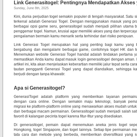
Link Generasitogel: Pentingnya Mendapatkan Akses
Sunday, June 8th, 2025
Kini, dunia perjudian togel semakin populer di tengah masyarakat. Satu s
terkenal adalah Generasi Togel. Dengan menggunakan masuk yang pra
berbagai opsi game seru, generasitogel sudah menjadi pilihan utama b
penggemar togel. Namun, krusial agar memiliki akses yang dan terperca
pengalaman bermain kamu menarik serta terhindar dari risiko penipuan.
Link Generasi Togel merupakan hal yang penting bagi kamu yang 
bergabung dan mengalami berbagai game, contohnya togel HK dan t
Menemukan website Generasi Togel handal adalah tindakan pertama y
memastikan Anda kamu dapat masuk login generasitogel dengan aman. 
artikel ini, kita akan menjelaskan keberartian memiliki jalur tepat serta car
tautan pengganti Generasi Togel yang dapat diandalkan, sehingga k
berjudi dengan tanpa khawatir.
Apa si Generasitogel?
GenerasiTogel adalah platform yang memberikan layanan permain
dengan cara online. Dengan semakin maju teknologi, banyak pema
migrasi ke platform-platform online yang menawarkan akses mudah untu
dan berbagai macam permainan. Generasitogel sudah menjadi salah satu
favorit di kalangan pecinta togel karena fitur-fitur yang disediakan.
Di generasitogel, pemain dapat menemukan aneka jenis togel seper
Hongkong, togel Singapore, dan togel lainnya. Setiap tipe permainan 
tata cara dan metode yang berbeda, memberikan diversifikasi yang s