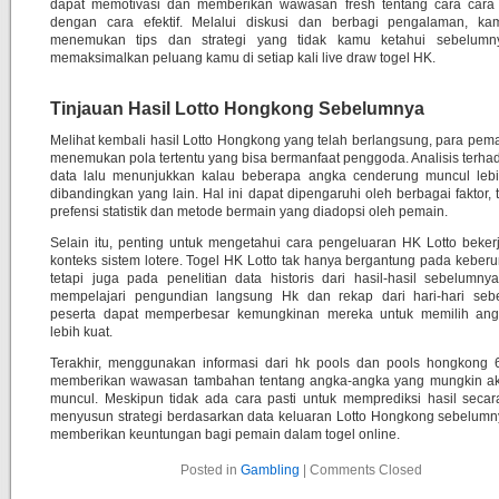
dapat memotivasi dan memberikan wawasan fresh tentang cara cara
dengan cara efektif. Melalui diskusi dan berbagi pengalaman, k
menemukan tips dan strategi yang tidak kamu ketahui sebelumn
memaksimalkan peluang kamu di setiap kali live draw togel HK.
Tinjauan Hasil Lotto Hongkong Sebelumnya
Melihat kembali hasil Lotto Hongkong yang telah berlangsung, para pem
menemukan pola tertentu yang bisa bermanfaat penggoda. Analisis terha
data lalu menunjukkan kalau beberapa angka cenderung muncul lebi
dibandingkan yang lain. Hal ini dapat dipengaruhi oleh berbagai faktor,
prefensi statistik dan metode bermain yang diadopsi oleh pemain.
Selain itu, penting untuk mengetahui cara pengeluaran HK Lotto beker
konteks sistem lotere. Togel HK Lotto tak hanya bergantung pada keber
tetapi juga pada penelitian data historis dari hasil-hasil sebelumny
mempelajari pengundian langsung Hk dan rekap dari hari-hari seb
peserta dapat memperbesar kemungkinan mereka untuk memilih an
lebih kuat.
Terakhir, menggunakan informasi dari hk pools dan pools hongkong 
memberikan wawasan tambahan tentang angka-angka yang mungkin a
muncul. Meskipun tidak ada cara pasti untuk memprediksi hasil secara
menyusun strategi berdasarkan data keluaran Lotto Hongkong sebelumn
memberikan keuntungan bagi pemain dalam togel online.
Posted in
Gambling
|
Comments Closed