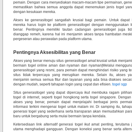
pemain. Dengan cara menyediakan macam-macam tipe permainan, gener
memastikan bahwa semua anggota dapat menemukan jenis togel yan
dengan kesukaan mereka.
Akses ke generasitogel sangatlah krusial bagi pemain. Untuk dapat 
mereka harus login ke platform generasitogel dengan menggunakan l
benar. Pentingnya memiliki tautan cadangan generasitogel juga tid
dianggap remeh, karena hal ini menjamin akses tanpa hambatan mesk
pergeseran atau perawatan pada platform utama.
Pentingnya Aksesibilitas yang Benar
Akses yang benar menuju situs generasitogel amat krusial untuk menjam
bermain togel online aman dan nyaman dan nyaman|Melalui mengguna
generasitogel yang resmi, para pemain dapat menghindari risiko yang ter
situs tidak terpercaya yang merugikan mereka. Selain itu, akses ya
menjamin semua semua fitur dan layanan yang ada bisa diakses seca
dengan mudah, seperti tahapan login yang cepat dan efisien.
togel sgp
Situs generasitogel yang dapat dipercaya ikut membuka ragam pilihan
togel di internet, seperti togel hongkong serta togel singapore. Dengan
akses yang benar, pemain dapat menjelajahi berbagai jenis perma
informasi terkini mengenai togel untuk malam ini. Di samping itu, tahap
generasi togel yang sederhana serta transparan akan memudahkan par
baru untuk bergabung serta mulai bermain tanpa kendala.
Ketersediaan link alternatif generasi togel ikut amat penting, terutama j
utama menghadapi gangguan. Dengan koneksi yang benar serta alterna