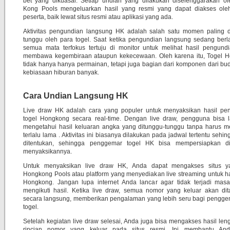
bet yang dikuasai. Setiap undian yang dilakukan diselenggarakan o
Kong Pools mengeluarkan hasil yang resmi yang dapat diakses ol
peserta, baik lewat situs resmi atau aplikasi yang ada.
Aktivitas pengundian langsung HK adalah salah satu momen paling d
tunggu oleh para togel. Saat ketika pengundian langsung sedang berl
semua mata terfokus tertuju di monitor untuk melihat hasil pengund
membawa kegembiraan ataupun kekecewaan. Oleh karena itu, Togel 
tidak hanya hanya permainan, tetapi juga bagian dari komponen dari b
kebiasaan hiburan banyak.
Cara Undian Langsung HK
Live draw HK adalah cara yang populer untuk menyaksikan hasil pe
togel Hongkong secara real-time. Dengan live draw, pengguna bisa 
mengetahui hasil keluaran angka yang ditunggu-tunggu tanpa harus 
terlalu lama . Aktivitas ini biasanya dilakukan pada jadwal tertentu sehin
ditentukan, sehingga penggemar togel HK bisa mempersiapkan di
menyaksikannya.
Untuk menyaksikan live draw HK, Anda dapat mengakses situs y
Hongkong Pools atau platform yang menyediakan live streaming untuk ha
Hongkong. Jangan lupa internet Anda lancar agar tidak terjadi masa
mengikuti hasil. Ketika live draw, semua nomor yang keluar akan dit
secara langsung, memberikan pengalaman yang lebih seru bagi penggem
togel.
Setelah kegiatan live draw selesai, Anda juga bisa mengakses hasil le
rincian nomor yang keluar pada situs resmi. Ini membantu And