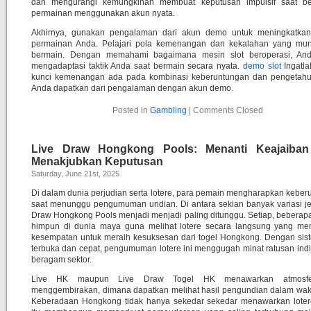
dan mengurangi kemungkinan membuat keputusan impulsif saat be
permainan menggunakan akun nyata.
Akhirnya, gunakan pengalaman dari akun demo untuk meningkatkan 
permainan Anda. Pelajari pola kemenangan dan kekalahan yang mun
bermain. Dengan memahami bagaimana mesin slot beroperasi, An
mengadaptasi taktik Anda saat bermain secara nyata.
demo slot
Ingatl
kunci kemenangan ada pada kombinasi keberuntungan dan pengetah
Anda dapatkan dari pengalaman dengan akun demo.
Posted in
Gambling
|
Comments Closed
Live Draw Hongkong Pools: Menanti Keajaiba
Menakjubkan Keputusan
Saturday, June 21st, 2025
Di dalam dunia perjudian serta lotere, para pemain mengharapkan kebe
saat menunggu pengumuman undian. Di antara sekian banyak variasi jen
Draw Hongkong Pools menjadi menjadi paling ditunggu. Setiap, beberap
himpun di dunia maya guna melihat lotere secara langsung yang men
kesempatan untuk meraih kesuksesan dari togel Hongkong. Dengan sis
terbuka dan cepat, pengumuman lotere ini menggugah minat ratusan indi
beragam sektor.
Live HK maupun Live Draw Togel HK menawarkan atmosf
menggembirakan, dimana dapatkan melihat hasil pengundian dalam wakt
Keberadaan Hongkong tidak hanya sekedar sekedar menawarkan lotere