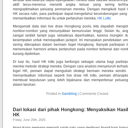
tampak ada kalanya dapat dijangkakan melalui data statistik sebelumnya
aktif terus-menerus meneliti angka keluar yang sering terlih
mengoptimalkan peluang permainan mereka. Dengan mengikuti hasil l
HK secara rutin, para partisipan dapat mengetahui kecenderungan yang
memanfaatkan informasi itu untuk pertaruhan mereka.
HK Lotto
Mengamati data dari live draw Hongkong pools, kita dapatlah mengiden
nombor-nombor yang menunjukkan kemunculan tinggi. Selain itu, an
sangat sedikit tampil juga sebaiknya diperhatikan, karena mungkin it
kesempatan untuk mendapatkan jackpot. Ini merupakan pendekatan u
sering diterapkan dalam bermain togel Hongkong. Banyak partisipan 
menemukan harmoni antara pertaruhan pada nombor terkenal dan nom
kurang dipikirkan.
Di luar itu, hasil HK lotto juga berfungsi sebagai utama bagi partisi
menilai metode strategi mereka. Dengan cara analisis menyeluruh terhad
togel HK, pemain dapat mengubah strategi bermain mereka sendiri
memanfaatkan informasi seperti live draw HK lotto, pemain diharapk
membuat keputusan yang lebih bijaksana dan memperbesar peluan
dalam taruhan.
Posted in
Gambling
|
Comments Closed
Dari lokasi dari pihak Hongkong: Menyaksikan Hasil
HK
Friday, June 20th, 2025
Hong Kong memang menjadi salah satu yang destinasi favorit bagi bany