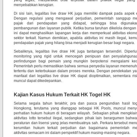
yang tegas, masyarakat bisa terjebak dalam praktik ilegal yang 
menyebabkan kerugian.
Di sisi lain, legalitas live draw HK juga memiliki dampak pada aspek
Dengan regulasi yang mengawal perjudian, pemerintah sanggup m
pajak dari pendapatan yang didapat, sehingga bisa digunaka
pembangunan dan layanan publik. Ketika bursa taruhan dikelola dengan 
ini dapat menghasilkan lapangan kerja dan memperkuat aktivitas ekon
sektor terkait. Namun demikian, apabila aktivitas ini masih ilegal, ke
pendapatan pajak yang hilang bisa menjadi kerugian besar bagi negara.
Sebaliknya, legalitas live draw HK juga tantangan tersendiri. Diperl
monitoring yang rigid untuk mencegah penipuan dan penyalahgunaa
perlindungan bagi pemain yang mungkin berpotensi mengalami ke
Pemerintah perlu memastikan bahwa semua penyedia layanan memenuhi
tertentu dan keterbukaan dalam proses mereka. Dengan pendekatan yan
manfaat dari legalitas live draw HK dapat dioptimalkan, sementara ri
muncul dapat dikedepankan.
Kajian Kasus Hukum Terkait HK Togel HK
Selama segala tahun terakhir, pra dan pasca pengundian hasil tog
Hongkong, terutama yang dianggap sebagai HK Pools, muncul men
perhatian hukum hukum di beragam wilayah. Sebagian pihak mengkla
aktivitas lotto tersebut ilegal, sedangkan pihak lain berargumen bah
peraturan dan lisensi yang jelas membuatnya sah. Perkara tersebut me
kerumitan hukum terkait perjudian dan bagaimana pemerintah me
aktivitas semacam ini dalam perspektif hukum masing-masing negara.