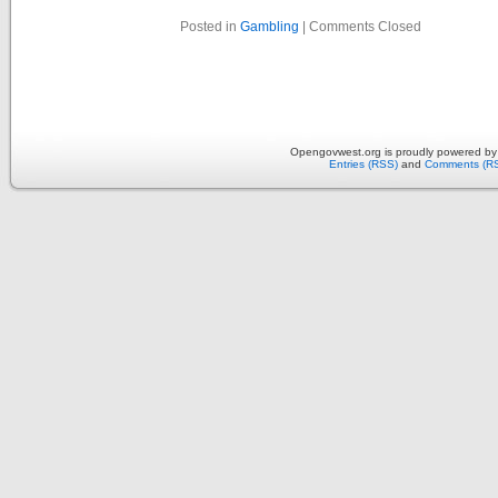
Posted in
Gambling
|
Comments Closed
Opengovwest.org is proudly powered b
Entries (RSS)
and
Comments (R