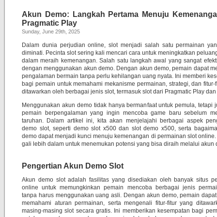
Akun Demo: Langkah Pertama Menuju Kemenanga
Pragmatic Play
Sunday, June 29th, 2025
Dalam dunia perjudian online, slot menjadi salah satu permainan yan
diminati. Pecinta slot sering kali mencari cara untuk meningkatkan pelua
dalam meraih kemenangan. Salah satu langkah awal yang sangat efekti
dengan menggunakan akun demo. Dengan akun demo, pemain dapat m
pengalaman bermain tanpa perlu kehilangan uang nyata. Ini memberi ke
bagi pemain untuk memahami mekanisme permainan, strategi, dan fitur-f
ditawarkan oleh berbagai jenis slot, termasuk slot dari Pragmatic Play dan
Menggunakan akun demo tidak hanya bermanfaat untuk pemula, tetapi j
pemain berpengalaman yang ingin mencoba game baru sebelum m
taruhan. Dalam artikel ini, kita akan menjelajahi berbagai aspek pe
demo slot, seperti demo slot x500 dan slot demo x500, serta bagaim
demo dapat menjadi kunci menuju kemenangan di permainan slot online. 
gali lebih dalam untuk menemukan potensi yang bisa diraih melalui akun 
Pengertian Akun Demo Slot
Akun demo slot adalah fasilitas yang disediakan oleh banyak situs p
online untuk memungkinkan pemain mencoba berbagai jenis permai
tanpa harus menggunakan uang asli. Dengan akun demo, pemain dapat b
memahami aturan permainan, serta mengenali fitur-fitur yang ditawar
masing-masing slot secara gratis. Ini memberikan kesempatan bagi pem