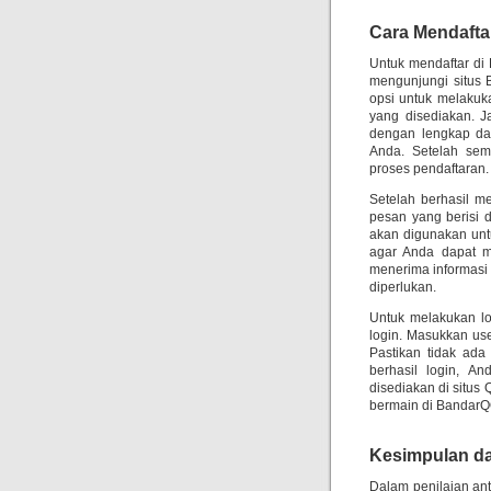
Cara Mendafta
Untuk mendaftar di
mengunjungi situs
opsi untuk melakuka
yang disediakan. J
dengan lengkap dan
Anda. Setelah semu
proses pendaftaran.
Setelah berhasil m
pesan yang berisi 
akan digunakan unt
agar Anda dapat m
menerima informasi 
diperlukan.
Untuk melakukan lo
login. Masukkan us
Pastikan tidak ada
berhasil login, A
disediakan di situs
bermain di Bandar
Kesimpulan d
Dalam penilaian an