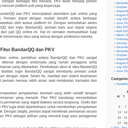
 Dengan berbagai fitur menarik, PKV telah menjadi pilihan
Novembe
mencari platform judi yang terpercaya.
October
Septemb
andarQQ dan PKV menciptakan ekosistem judi online yang
August 
. Pemain dapat dengan mudah beralih antara berbagai
July 202
awarkan oleh kedua platform ini. Dengan kemudahan akses
June 20
arQQ dan login BandarQQ, pemain baru pun dapat segera
May 20
April 20
dari judi QQ online ini. Hal ini semakin memudahkan bagi
March 2
uk menemukan situs yang sesuai dengan preferensi mereka.
Februar
January
Decembe
 Fitur BandarQQ dan PKV
Novembe
October
dian online, pemilihan antara BandarQQ dan PKV sangat
Septemb
Q dikenal dengan antarmuka yang ramah pengguna serta
August 
ermainan yang ditawarkan. Pembukaan akun di situs BandarQQ
July 202
fasilitas login BandarQQ sangat membantu pemain untuk
June 20
n dengan cepat. Selain itu, manfaat dari sistem keamanan
Categorie
t pemain merasa lebih aman saat melakukan transaksi dan
Gamblin
menawarkan pengalaman bermain yang lebih variatif dengan
M
T
permainan yang menarik. Fitur PKV bandarqq menyediakan
is permainan yang dapat diakses secara langsung. Grafis dan
i PKV juga telah diperbaharui untuk memberikan pengalaman
6
7
aik. Dengan begitu, pemain dapat menikmati permainan secara
13
14
an PKV sebagai pilihan yang menarik bagi para penggemar
20
21
27
28
« Sep
Nov 