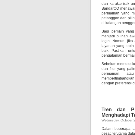
dan karakteristik 
BandarQQ menawark
permainan yang men
pelanggan dan pilih
di kalangan penggem
Bagi pemain yang 
menjadi pilihan a
login. Namun, jika
layanan yang lebih 
baik. Pastikan unt
pengalaman bermai
Sebelum memutuskan
dan fitur yang pal
permainan, ata
mempertimbangkan fa
dengan preferensi 
Tren dan P
Menghadapi T
Wednesday, October 2
Dalam beberapa ta
pesat, terutama dal