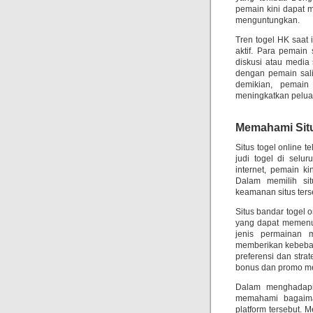
pemain kini dapat m
menguntungkan.
Tren togel HK saat
aktif. Para pemain 
diskusi atau media
dengan pemain sal
demikian, pemain
meningkatkan pelu
Memahami Situ
Situs togel online 
judi togel di sel
internet, pemain k
Dalam memilih sit
keamanan situs ter
Situs bandar togel 
yang dapat memenuh
jenis permainan m
memberikan kebebas
preferensi dan stra
bonus dan promo me
Dalam menghadapi 
memahami bagaiman
platform tersebut. 