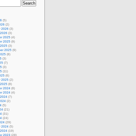
26
(5)
026
(2)
y 2026
(3)
 2026
(3)
r 2025
(4)
r 2025
(9)
 2025
(3)
er 2025
(9)
2025
(8)
5
(3)
25
(7)
25
(3)
25
(11)
025
(6)
y 2025
(2)
 2025
(8)
r 2024
(8)
r 2024
(4)
 2024
(7)
2024
(2)
4
(5)
24
(21)
24
(31)
24
(24)
024
(29)
y 2024
(5)
 2024
(19)
r 2023
(28)