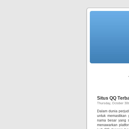
Situs QQ Terb
Thursday, October 30t
Dalam dunia perjudi
untuk memastikan
nama besar yang s
menawarkan platfor