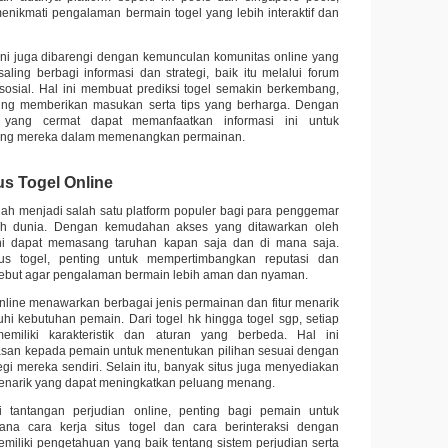
enikmati pengalaman bermain togel yang lebih interaktif dan
 ini juga dibarengi dengan kemunculan komunitas online yang
saling berbagi informasi dan strategi, baik itu melalui forum
 sosial. Hal ini membuat prediksi togel semakin berkembang,
ing memberikan masukan serta tips yang berharga. Dengan
 yang cermat dapat memanfaatkan informasi ini untuk
ang mereka dalam memenangkan permainan.
s Togel Online
telah menjadi salah satu platform populer bagi para penggemar
uruh dunia. Dengan kemudahan akses yang ditawarkan oleh
ini dapat memasang taruhan kapan saja dan di mana saja.
us togel, penting untuk mempertimbangkan reputasi dan
sebut agar pengalaman bermain lebih aman dan nyaman.
online menawarkan berbagai jenis permainan dan fitur menarik
i kebutuhan pemain. Dari togel hk hingga togel sgp, setiap
emiliki karakteristik dan aturan yang berbeda. Hal ini
an kepada pemain untuk menentukan pilihan sesuai dengan
tegi mereka sendiri. Selain itu, banyak situs juga menyediakan
narik yang dapat meningkatkan peluang menang.
tantangan perjudian online, penting bagi pemain untuk
a cara kerja situs togel dan cara berinteraksi dengan
Memiliki pengetahuan yang baik tentang sistem perjudian serta