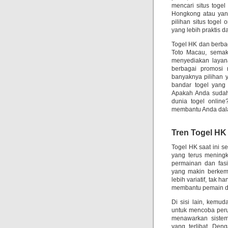
mencari situs toge
Hongkong atau yang
pilihan situs togel
yang lebih praktis 
Togel HK dan berbag
Toto Macau, semaki
menyediakan layan
berbagai promosi
banyaknya pilihan y
bandar togel yang
Apakah Anda sudah
dunia togel online
membantu Anda dala
Tren Togel HK 
Togel HK saat ini s
yang terus meningk
permainan dan fas
yang makin berkem
lebih variatif, tak 
membantu pemain da
Di sisi lain, kemu
untuk mencoba peru
menawarkan sistem
yang terlibat. Den