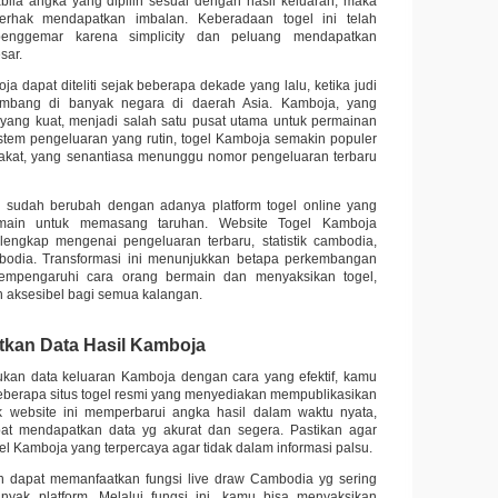
abila angka yang dipilih sesuai dengan hasil keluaran, maka
erhak mendapatkan imbalan. Keberadaan togel ini telah
enggemar karena simplicity dan peluang mendapatkan
sar.
ja dapat diteliti sejak beberapa dekade yang lalu, ketika judi
mbang di banyak negara di daerah Asia. Kamboja, yang
di yang kuat, menjadi salah satu pusat utama untuk permainan
istem pengeluaran yang rutin, togel Kamboja semakin populer
akat, yang senantiasa menunggu nomor pengeluaran terbaru
a sudah berubah dengan adanya platform togel online yang
ain untuk memasang taruhan. Website Togel Kamboja
engkap mengenai pengeluaran terbaru, statistik cambodia,
bodia. Transformasi ini menunjukkan betapa perkembangan
empengaruhi cara orang bermain dan menyaksikan togel,
h aksesibel bagi semua kalangan.
kan Data Hasil Kamboja
an data keluaran Kamboja dengan cara yang efektif, kamu
berapa situs togel resmi yang menyediakan mempublikasikan
ak website ini memperbarui angka hasil dalam waktu nyata,
at mendapatkan data yg akurat dan segera. Pastikan agar
gel Kamboja yang terpercaya agar tidak dalam informasi palsu.
un dapat memanfaatkan fungsi live draw Cambodia yg sering
nyak platform. Melalui fungsi ini, kamu bisa menyaksikan