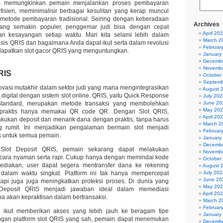
IS memungkinkan pemain menjalankan proses pembayaran
fisien, meminimalisir berbagai kesulitan yang kerap muncul
etode pembayaran tradisional. Seiring dengan keberadaan
Archives
yang semakin populer, penggemar judi bisa dengan cepat
April 20
n kesayangan setiap waktu. Mari kita selami lebih dalam
March 2
sis QRIS dan bagaimana Anda dapat ikut serta dalam revolusi
Februar
ndapatkan slot gacor QRIS yang menguntungkan.
January
Decembe
Novembe
QRIS
October
Septemb
ovasi mutakhir dalam sektor judi yang mana mengintegrasikan
August 
digital dengan sistem slot online. QRIS, yaitu Quick Response
July 202
tandard, merupakan metode transaksi yang membolehkan
June 20
May 20
 praktis hanya memakai QR code QR. Dengan Slot QRIS,
April 20
kukan deposit dan menarik dana dengan praktis, tanpa harus
March 2
g rumit. Ini menjadikan pengalaman bermain slot menjadi
Februar
is untuk semua pemain.
January
Decembe
Slot Deposit QRIS, pemain sekarang dapat melakukan
Novembe
cara nyaman serta rapi. Cukup hanya dengan memindai kode
October
diakan, user dapat segera mentransfer dana ke rekening
August 
dalam waktu singkat. Platform ini tak hanya mempercepat
July 202
June 20
etapi juga juga meningkatkan proteksi proses. Di dunia yang
May 20
t Deposit QRIS menjadi jawaban ideal dalam memediasi
April 20
 akan kepraktisan dalam bertransaksi.
March 2
Februar
 ikut memberikan akses yang lebih jauh ke beragam tipe
January
ngan platform slot QRIS yang sah, pemain dapat menemukan
Decembe