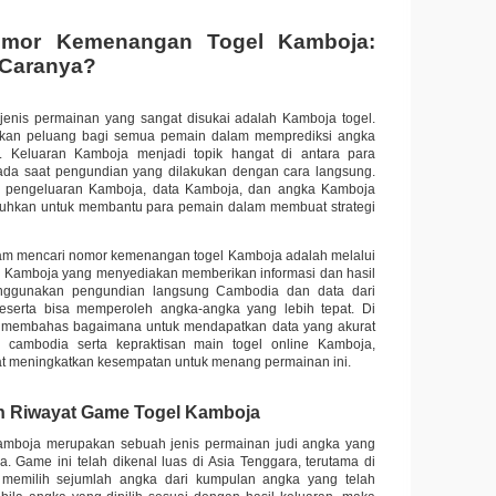
omor Kemenangan Togel Kamboja:
Caranya?
 jenis permainan yang sangat disukai adalah Kamboja togel.
kan peluang bagi semua pemain dalam memprediksi angka
g. Keluaran Kamboja menjadi topik hangat di antara para
pada saat pengundian yang dilakukan dengan cara langsung.
i pengeluaran Kamboja, data Kamboja, dan angka Kamboja
butuhkan untuk membantu para pemain dalam membuat strategi
lam mencari nomor kemenangan togel Kamboja adalah melalui
gel Kamboja yang menyediakan memberikan informasi dan hasil
menggunakan pengundian langsung Cambodia dan data dari
eserta bisa memperoleh angka-angka yang lebih tepat. Di
akan membahas bagaimana untuk mendapatkan data yang akurat
 cambodia serta kepraktisan main togel online Kamboja,
t meningkatkan kesempatan untuk menang permainan ini.
n Riwayat Game Togel Kamboja
amboja merupakan sebuah jenis permainan judi angka yang
. Game ini telah dikenal luas di Asia Tenggara, terutama di
 memilih sejumlah angka dari kumpulan angka yang telah