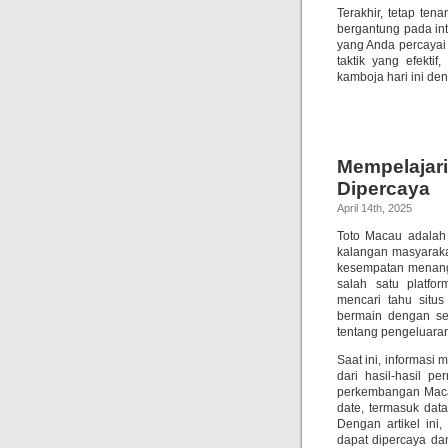
Terakhir, tetap ten
bergantung pada int
yang Anda percayai 
taktik yang efekti
kamboja hari ini den
Mempelaj
Dipercaya
April 14th, 2025
Toto Macau adalah 
kalangan masyaraka
kesempatan menang 
salah satu platfo
mencari tahu situs
bermain dengan se
tentang pengeluara
Saat ini, informasi
dari hasil-hasil p
perkembangan Macau
date, termasuk dat
Dengan artikel ini
dapat dipercaya da