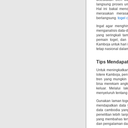
langsung proses un
Hal ini bakal meno
merasakan merasa
berlangsung.
togel 
Ingat agar menghim
menganalisis data-d
yang seringkali ta
pemain togel, dan
Kamboja untuk hari 
tetap nasional dala
Tips Mendapa
Untuk meningkatk
lotere Kamboja, pen
tren yang mungkin
bisa merekam angk
keluar. Melalui l
menyeluruh tentang
Gunakan laman toge
mendapatkan data y
data cambodia yang
penelitian lebih la
yang membahas tent
dan pengalaman dar